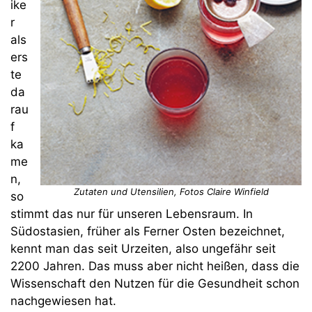
ike
r
als
ers
te
da
rau
f
ka
me
n,
Zutaten und Utensilien, Fotos Claire Winfield
so
stimmt das nur für unseren Lebensraum. In
Südostasien, früher als Ferner Osten bezeichnet,
kennt man das seit Urzeiten, also ungefähr seit
2200 Jahren. Das muss aber nicht heißen, dass die
Wissenschaft den Nutzen für die Gesundheit schon
nachgewiesen hat.