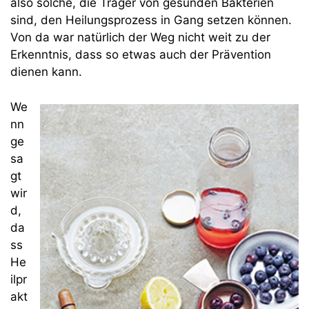
also solche, die Träger von gesunden Bakterien
sind, den Heilungsprozess in Gang setzen können.
Von da war natürlich der Weg nicht weit zu der
Erkenntnis, dass so etwas auch der Prävention
dienen kann.
We
nn
ge
sa
gt
wir
d,
da
ss
He
ilpr
akt