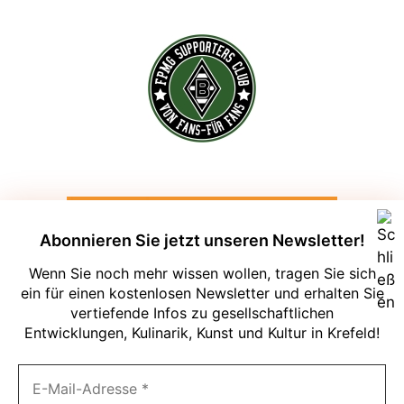
Abonnieren Sie jetzt unseren Newsletter!
Wenn Sie noch mehr wissen wollen, tragen Sie sich
ein für einen kostenlosen Newsletter und erhalten Sie
vertiefende Infos zu gesellschaftlichen
Entwicklungen, Kulinarik, Kunst und Kultur in Krefeld!
Um unsere Webseite für Sie optimal zu
gestalten und fortlaufend verbessern zu
können, verwenden wir Cookies. Durch
die weitere Nutzung der Webseite