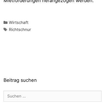
Mietforderungen herangezogen werden.
Kategorien
Wirtschaft
Schlagwörter
Richtschnur
Beitrag suchen
Suchen
nach: