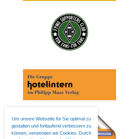
Abonnieren Sie jetzt unseren Newsletter!
Wenn Sie noch mehr wissen wollen, tragen Sie sich
ein für einen kostenlosen Newsletter und erhalten Sie
vertiefende Infos zu gesellschaftlichen
Entwicklungen, Kulinarik, Kunst und Kultur in Krefeld!
Um unsere Webseite für Sie optimal zu
gestalten und fortlaufend verbessern zu
können, verwenden wir Cookies. Durch