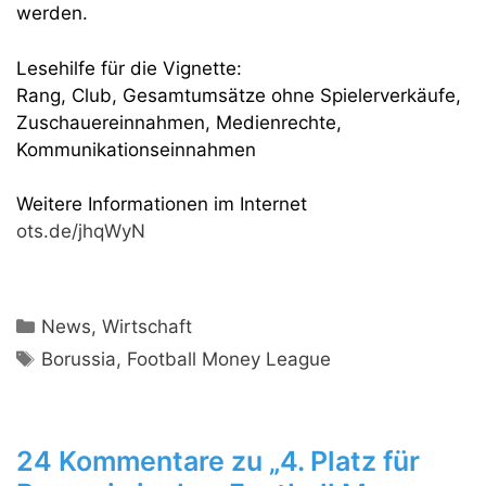
werden.
Lesehilfe für die Vignette:
Rang, Club, Gesamtumsätze ohne Spielerverkäufe,
Zuschauereinnahmen, Medienrechte,
Kommunikationseinnahmen
Weitere Informationen im Internet
ots.de/jhqWyN
Kategorien
News
,
Wirtschaft
Schlagwörter
Borussia
,
Football Money League
24 Kommentare zu „4. Platz für