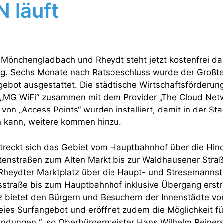
 läuft
 Mönchengladbach und Rheydt steht jetzt kostenfrei da
g. Sechs Monate nach Ratsbeschluss wurde der Großtei
ebot ausgestattet. Die städtische Wirtschaftsförderung
 „MG WiFi“ zusammen mit dem Provider „The Cloud Net
von „Access Points“ wurden installiert, damit in der Sta
 kann, weitere kommen hinzu.
treckt sich das Gebiet vom Hauptbahnhof über die Hin
eitenstraßen zum Alten Markt bis zur Waldhausener Straß
Rheydter Marktplatz über die Haupt- und Stresemannst
sstraße bis zum Hauptbahnhof inklusive Übergang erstr
z bietet den Bürgern und Besuchern der Innenstädte v
ies Surfangebot und eröffnet zudem die Möglichkeit für
endungen.“, so Oberbürgermeister Hans Wilhelm Reiners