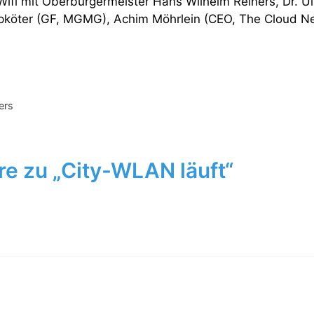
 Wifi mit Oberbürgermeister Hans Wilhelm Reiners, Dr. U
pköter (GF, MGMG), Achim Möhrlein (CEO, The Cloud Ne
ers
e zu „City-WLAN läuft“