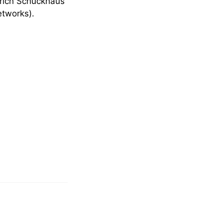
lrich Schückhaus
tworks).