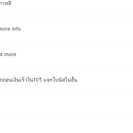
กาหลี
 more info
out more
ถอนเงินเร็วใน10วิ แจกโบนัสไม่อั้น