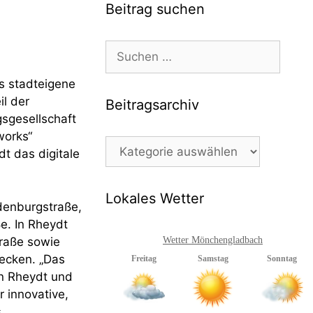
Beitrag suchen
Suchen
nach:
s stadteigene
l der
Beitragsarchiv
sgesellschaft
works“
Beitragsarchiv
dt das digitale
Lokales Wetter
denburgstraße,
e. In Rheydt
raße sowie
Wetter Mönchengladbach
ecken. „Das
on Rheydt und
 innovative,
.