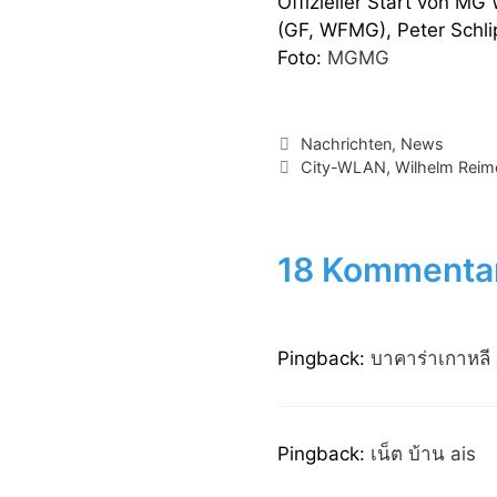
Offizieller Start von MG
(GF, WFMG), Peter Schli
Foto:
MGMG
Kategorien
Nachrichten
,
News
Schlagwörter
City-WLAN
,
Wilhelm Reim
18 Kommentar
Pingback:
บาคาร่าเกาหลี
Pingback:
เน็ต บ้าน ais