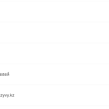
อฮอล์
tzyvy.kz