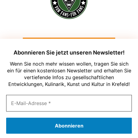
Abonnieren Sie jetzt unseren Newsletter!
Wenn Sie noch mehr wissen wollen, tragen Sie sich
ein für einen kostenlosen Newsletter und erhalten Sie
vertiefende Infos zu gesellschaftlichen
Entwicklungen, Kulinarik, Kunst und Kultur in Krefeld!
Um unsere Webseite für Sie optimal zu
gestalten und fortlaufend verbessern zu
können, verwenden wir Cookies. Durch
die weitere Nutzung der Webseite
stimmen Sie der Verwendung von
Cookies zu. Weitere Informationen zu
Cookies erhalten Sie in unserer
Datenschutzerklärung