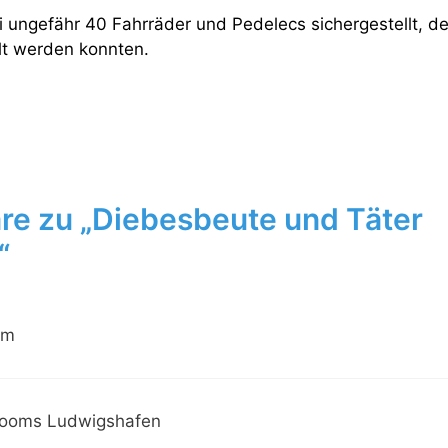
i ungefähr 40 Fahrräder und Pedelecs sichergestellt, d
elt werden konnten.
e zu „Diebesbeute und Täter
“
am
ooms Ludwigshafen