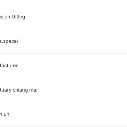
sion Uitleg
z.space/
facturer
tuary chiang mai
n uni