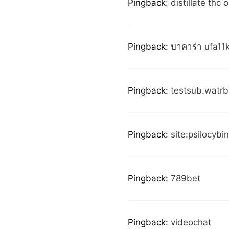
Pingback:
distillate thc 
Pingback:
บาคาร่า ufa11
Pingback:
testsub.watrba
Pingback:
site:psilocybi
Pingback:
789bet
Pingback:
videochat