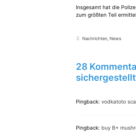
Insgesamt hat die Polize
zum größten Teil ermitt
Kategorien
Nachrichten
,
News
28 Kommentar
sichergestellt
Pingback:
vodkatoto sc
Pingback:
buy B+ mushr