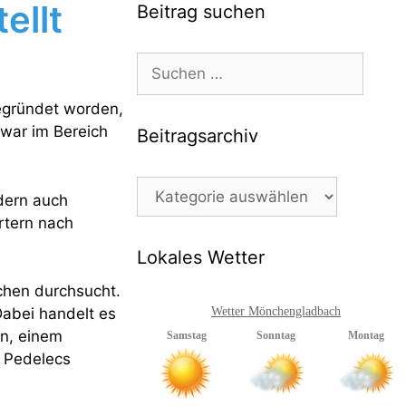
ellt
Beitrag suchen
Suchen
nach:
gegründet worden,
zwar im Bereich
Beitragsarchiv
Beitragsarchiv
ndern auch
rtern nach
Lokales Wetter
chen durchsucht.
Wetter Mönchengladbach
Dabei handelt es
n, einem
 Pedelecs