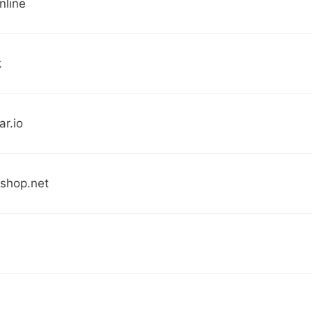
online
k
r.io
nshop.net