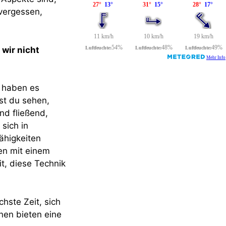
 vergessen,
 wir nicht
r haben es
st du sehen,
d fließend,
sich in
ähigkeiten
en mit einem
t, diese Technik
hste Zeit, sich
nen bieten eine