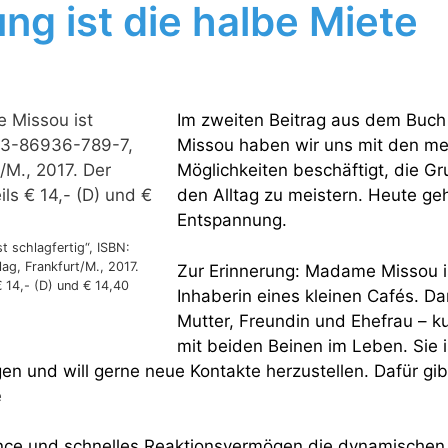
ng ist die halbe Miete
Im zweiten Beitrag aus dem Buc
Missou haben wir uns mit den me
Möglichkeiten beschäftigt, die Gr
den Alltag zu meistern. Heute ge
Entspannung.
 schlagfertig“, ISBN:
g, Frankfurt/M., 2017.
Zur Erinnerung: Madame Missou i
€ 14,- (D) und € 14,40
Inhaberin eines kleinen Cafés. D
Mutter, Freundin und Ehefrau – k
mit beiden Beinen im Leben. Sie i
en und will gerne neue Kontakte herzustellen. Dafür gib
e
nce und schnelles Reaktionsvermögen die dynamischen 