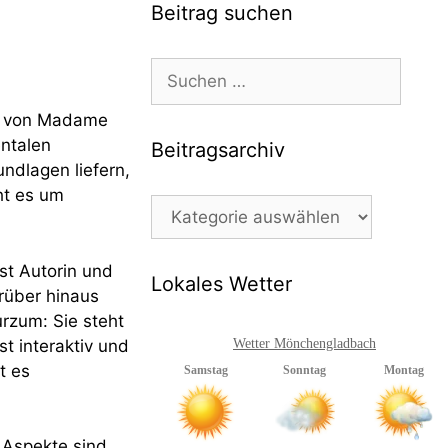
Beitrag suchen
Suchen
nach:
h von Madame
ntalen
Beitragsarchiv
undlagen liefern,
ht es um
Beitragsarchiv
st Autorin und
Lokales Wetter
arüber hinaus
urzum: Sie steht
st interaktiv und
Wetter Mönchengladbach
t es
Aspekte sind,