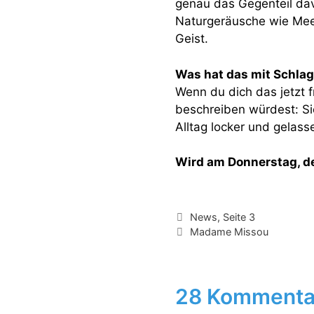
genau das Gegenteil dav
Naturgeräusche wie Mee
Geist.
Was hat das mit Schlagf
Wenn du dich das jetzt f
beschreiben würdest: Sie
Alltag locker und gelass
Wird am Donnerstag, de
Kategorien
News
,
Seite 3
Schlagwörter
Madame Missou
28 Kommentare