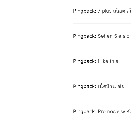
Pingback:
7 plus สล็อต เ
Pingback:
Sehen Sie sic
Pingback:
i like this
Pingback:
เน็ตบ้าน ais
Pingback:
Promocje w K