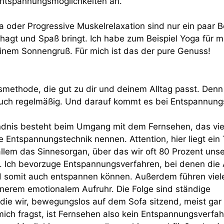
Entspannungsmöglichkeiten an.
 oder Progressive Muskelrelaxation sind nur ein paar B
ehagt und Spaß bringt. Ich habe zum Beispiel Yoga für 
inem Sonnengruß. Für mich ist das der pure Genuss!
methode, die gut zu dir und deinem Alltag passt. Denn
auch regelmäßig. Und darauf kommt es bei Entspannun
ändnis besteht beim Umgang mit dem Fernsehen, das vi
e Entspannungstechnik nennen. Attention, hier liegt ein 
allem das Sinnesorgan, über das wir oft 80 Prozent uns
 Ich bevorzuge Entspannungsverfahren, bei denen die
 somit auch entspannen können. Außerdem führen viele 
erem emotionalem Aufruhr. Die Folge sind ständige
ie wir, bewegungslos auf dem Sofa sitzend, meist gar 
h fragst, ist Fernsehen also kein Entspannungsverfah