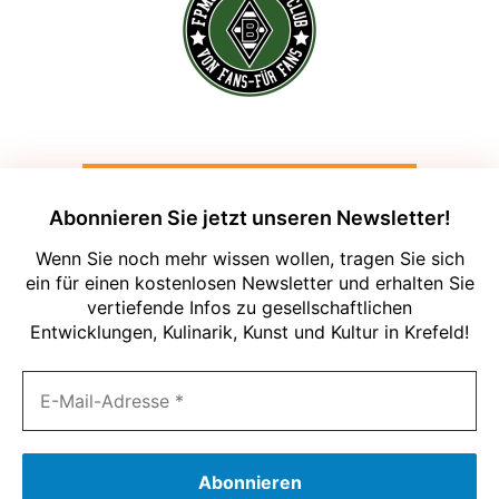
Abonnieren Sie jetzt unseren Newsletter!
Wenn Sie noch mehr wissen wollen, tragen Sie sich
ein für einen kostenlosen Newsletter und erhalten Sie
vertiefende Infos zu gesellschaftlichen
Entwicklungen, Kulinarik, Kunst und Kultur in Krefeld!
Um unsere Webseite für Sie optimal zu
gestalten und fortlaufend verbessern zu
können, verwenden wir Cookies. Durch
die weitere Nutzung der Webseite
stimmen Sie der Verwendung von
Cookies zu. Weitere Informationen zu
Cookies erhalten Sie in unserer