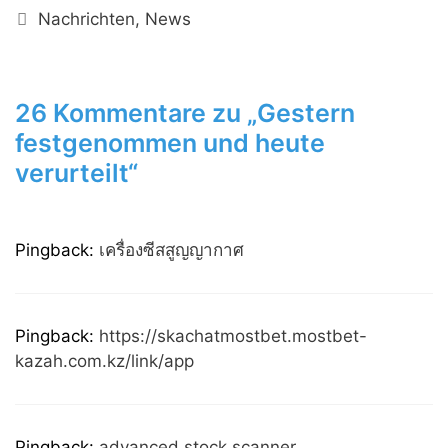
Kategorien
Nachrichten
,
News
26 Kommentare zu „Gestern
festgenommen und heute
verurteilt“
Pingback:
เครื่องซีสสูญญากาศ
Pingback:
https://skachatmostbet.mostbet-
kazah.com.kz/link/app
Pingback:
advanced stock scanner