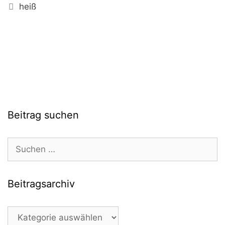
Schlagwörter
heiß
Beitrag suchen
Suchen
nach:
Beitragsarchiv
Beitragsarchiv