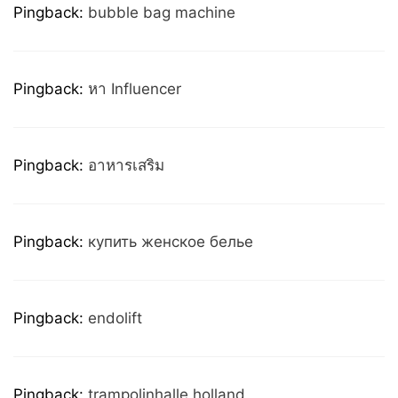
Pingback:
bubble bag machine
Pingback:
หา Influencer
Pingback:
อาหารเสริม
Pingback:
купить женское белье
Pingback:
endolift
Pingback:
trampolinhalle holland