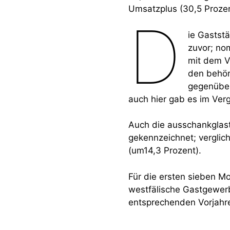
Umsatzplus (30,5 Prozen
D
ie Gaststä
zuvor; no
mit dem V
den behör
gegenüber
auch hier gab es im Verg
Auch die ausschankglas
gekennzeichnet; verglich
(um14,3 Prozent).
Für die ersten sieben Mo
westfälische Gastgewer
entsprechenden Vorjahr