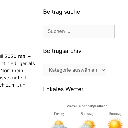
Beitrag suchen
Suchen
nach:
Beitragsarchiv
i 2020 real –
t niedriger als
Beitragsarchiv
 Nordrhein-
se mitteilt,
ich zum Juni
Lokales Wetter
Wetter Mönchengladbach