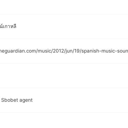
์เกาหลี
theguardian.com/music/2012/jun/19/spanish-music-sou
บ Sbobet agent