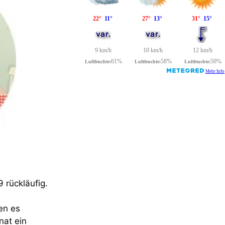
9 rückläufig.
en es
nat ein