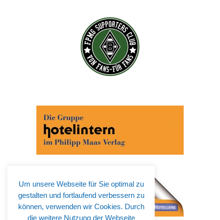
Abonnieren Sie jetzt unseren Newsletter!
Wenn Sie noch mehr wissen wollen, tragen Sie sich
ein für einen kostenlosen Newsletter und erhalten Sie
vertiefende Infos zu gesellschaftlichen
Entwicklungen, Kulinarik, Kunst und Kultur in Krefeld!
Um unsere Webseite für Sie optimal zu
gestalten und fortlaufend verbessern zu
können, verwenden wir Cookies. Durch
die weitere Nutzung der Webseite