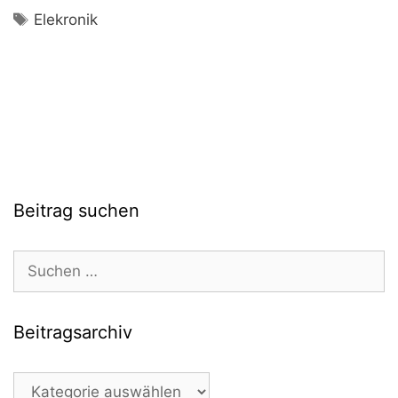
Schlagwörter
Elekronik
Beitrag suchen
Suchen
nach:
Beitragsarchiv
Beitragsarchiv