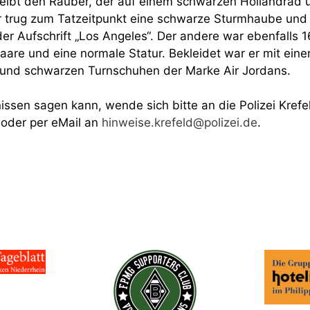
eibt den Räuber, der auf einem schwarzen Hollandrad 
 Er trug zum Tatzeitpunkt eine schwarze Sturmhaube und
er Aufschrift „Los Angeles“. Der andere war ebenfalls 1
Haare und eine normale Statur. Bekleidet war er mit ein
 und schwarzen Turnschuhen der Marke Air Jordans.
ssen sagen kann, wende sich bitte an die Polizei Krefe
oder per eMail an
hinweise.krefeld@polizei.de
.