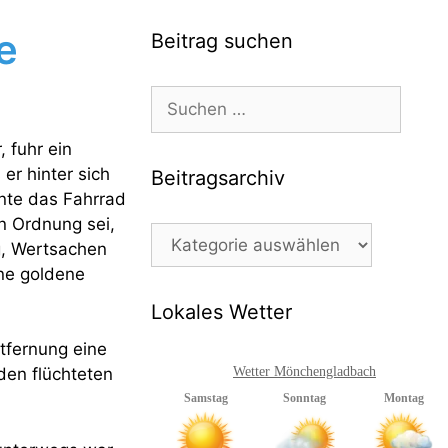
e
Beitrag suchen
Suchen
nach:
 fuhr ein
er hinter sich
Beitragsarchiv
nte das Fahrrad
n Ordnung sei,
Beitragsarchiv
g, Wertsachen
ne goldene
Lokales Wetter
ntfernung eine
den flüchteten
Wetter Mönchengladbach