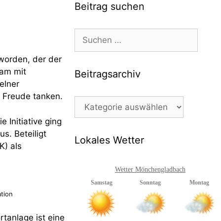
Beitrag suchen
Suchen
nach:
 worden, der der
sam mit
Beitragsarchiv
elner
 Freude tanken.
Beitragsarchiv
 Initiative ging
s. Beteiligt
Lokales Wetter
K) als
Wetter Mönchengladbach
ation
rtanlage ist eine