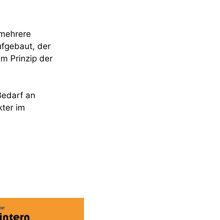
 mehrere
ufgebaut, der
m Prinzip der
Bedarf an
kter im