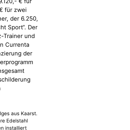
.120,- € für
€ für zwei
er, der 6.250,
ht Sport“. Der
z-Trainer und
n Currenta
nzierung der
rderprogramm
Insgesamt
schilderung
m
lges aus Kaarst.
re Edelstahl
installiert