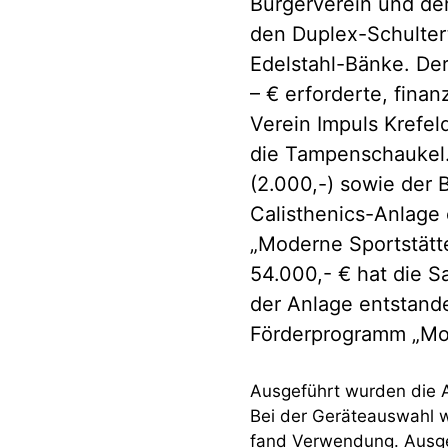
Bürgerverein und der
den Duplex-Schultert
Edelstahl-Bänke. Der
– € erforderte, finan
Verein Impuls Krefel
die Tampenschaukel.
(2.000,-) sowie der 
Calisthenics-Anlage
„Moderne Sportstätte
54.000,- € hat die S
der Anlage entstande
Förderprogramm „Mod
Ausgeführt wurden die A
Bei der Geräteauswahl w
fand Verwendung. Ausgew