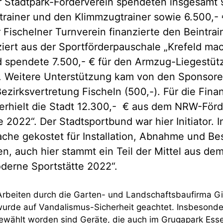
 Stadtpark-Förderverein spendeten insgesamt 9
rainer und den Klimmzugtrainer sowie 6.500,- 
 Fischelner Turnverein finanzierte den Beintrain
ziert aus der Sportförderpauschale „Krefeld mac
d spendete 7.500,- € für den Armzug-Liegestüt
 Weitere Unterstützung kam von den Sponsore
Bezirksvertretung Fischeln (500,-). Für die Fina
 erhielt die Stadt 12.300,- € aus dem NRW-Fö
 2022“. Der Stadtsportbund war hier Initiator. 
ache gekostet für Installation, Abnahme und Be
n, auch hier stammt ein Teil der Mittel aus de
erne Sportstätte 2022“.
rbeiten durch die Garten- und Landschaftsbaufirma Gi
urde auf Vandalismus-Sicherheit geachtet. Insbesonde
ählt worden sind Geräte, die auch im Grugapark Essen 