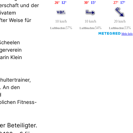
erschaft und der
rivatem
ter Weise für
Scheelen
gerverein
arin Klein
ultertrainer,
. An den
d
blichen Fitness-
r Beteiligter.