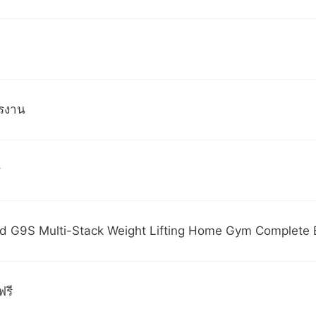
รงาน
ี
d G9S Multi-Stack Weight Lifting Home Gym Complete 
รี