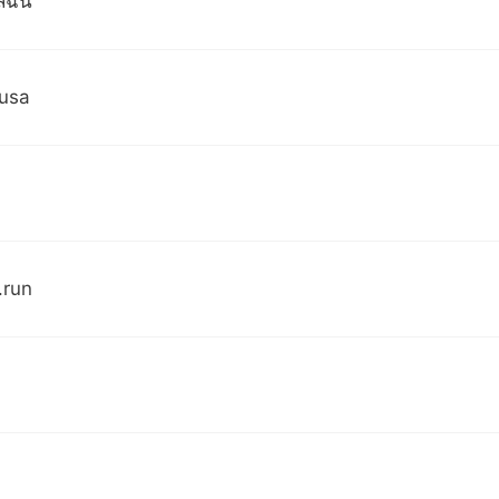
้ฉัน
 usa
.run