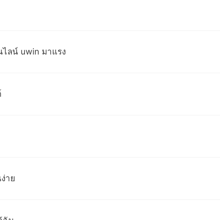
นไลน์ uwin มาแรง
์
ง่าย