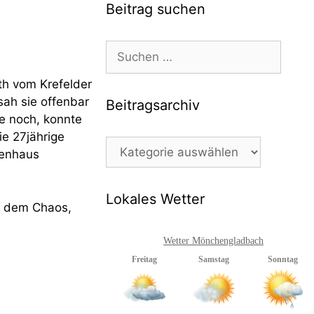
Beitrag suchen
Suchen
nach:
th vom Krefelder
ah sie offenbar
Beitragsarchiv
e noch, konnte
ie 27jährige
Beitragsarchiv
kenhaus
Lokales Wetter
on dem Chaos,
Wetter Mönchengladbach