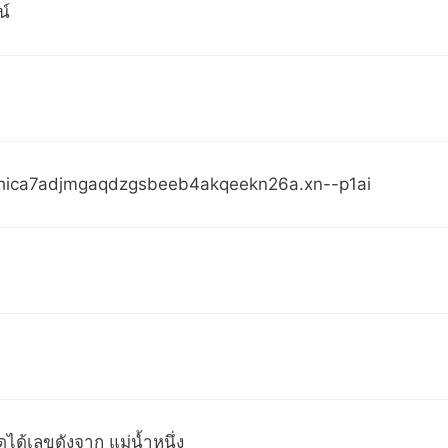
น์
ihica7adjmgaqdzgsbeeb4akqeekn26a.xn--p1ai
ุดได้เลขดังจาก แม่น้ำหนึ่ง