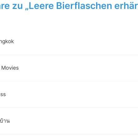
e zu „Leere Bierflaschen erhä
angkok
 Movies
ess
บ้าน