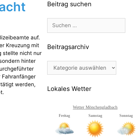
dacht
Beitrag suchen
Suchen
nach:
lizeibeamte auf.
er Kreuzung mit
Beitragsarchiv
stellte nicht nur
sondern hinter
Beitragsarchiv
durchgeführter
r Fahranfänger
tätigt werden,
Lokales Wetter
t.
Wetter Mönchengladbach