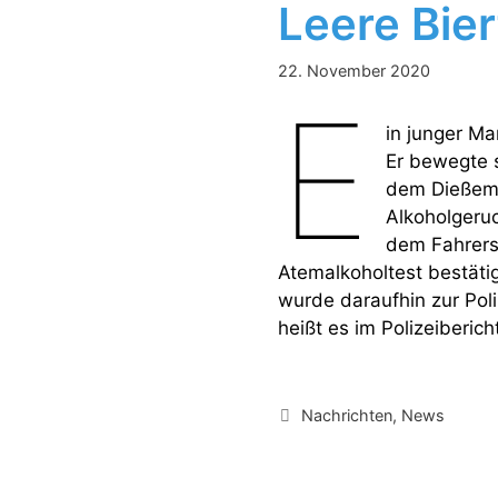
Leere Bie
22. November 2020
E
in junger Ma
Er bewegte s
dem Dießemer
Alkoholgeruc
dem Fahrersi
Atemalkoholtest bestäti
wurde daraufhin zur Poli
heißt es im Polizeiberic
Kategorien
Nachrichten
,
News