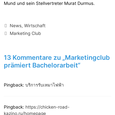
Mund und sein Stellvertreter Murat Durmus.
Kategorien
News
,
Wirtschaft
Schlagwörter
Marketing Club
13 Kommentare zu „Marketingclub
prämiert Bachelorarbeit“
Pingback:
บริการรับเหมาไฟฟ้า
Pingback:
https://chicken-road-
kazino.ru/homepage