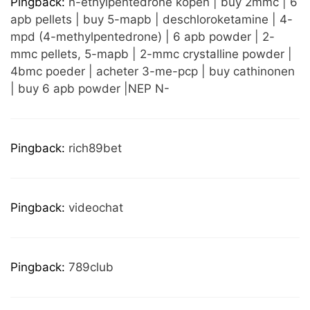
Pingback:
n-ethylpentedrone kopen | buy 2mmc | 6
apb pellets | buy 5-mapb | deschloroketamine | 4-
mpd (4-methylpentedrone) | 6 apb powder | 2-
mmc pellets, 5-mapb | 2-mmc crystalline powder |
4bmc poeder | acheter 3-me-pcp | buy cathinonen
| buy 6 apb powder |NEP N-
Pingback:
rich89bet
Pingback:
videochat
Pingback:
789club