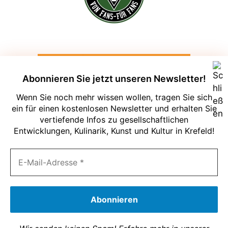
Abonnieren Sie jetzt unseren Newsletter!
Wenn Sie noch mehr wissen wollen, tragen Sie sich
ein für einen kostenlosen Newsletter und erhalten Sie
vertiefende Infos zu gesellschaftlichen
Entwicklungen, Kulinarik, Kunst und Kultur in Krefeld!
Um unsere Webseite für Sie optimal zu
gestalten und fortlaufend verbessern zu
können, verwenden wir Cookies. Durch
die weitere Nutzung der Webseite
stimmen Sie der Verwendung von
Cookies zu. Weitere Informationen zu
Cookies erhalten Sie in unserer
Datenschutzerklärung