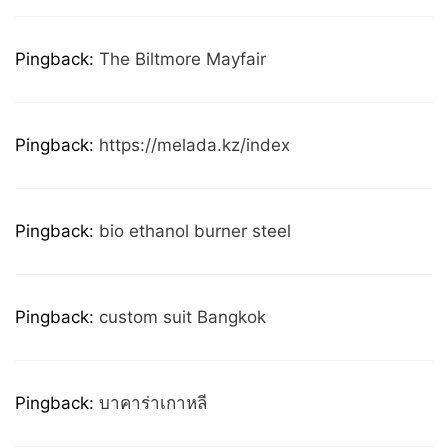
Pingback:
The Biltmore Mayfair
Pingback:
https://melada.kz/index
Pingback:
bio ethanol burner steel
Pingback:
custom suit Bangkok
Pingback:
บาคาร่าเกาหลี