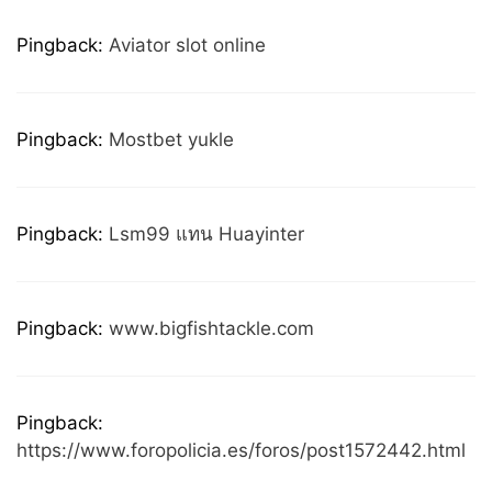
Pingback:
Aviator slot online
Pingback:
Mostbet yukle
Pingback:
Lsm99 แทน Huayinter
Pingback:
www.bigfishtackle.com
Pingback:
https://www.foropolicia.es/foros/post1572442.html