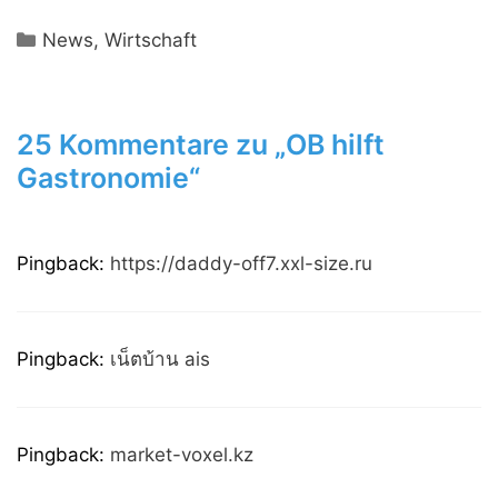
Kategorien
News
,
Wirtschaft
25 Kommentare zu „OB hilft
Gastronomie“
Pingback:
https://daddy-off7.xxl-size.ru
Pingback:
เน็ตบ้าน ais
Pingback:
market-voxel.kz