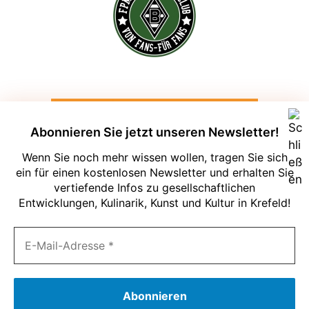
Abonnieren Sie jetzt unseren Newsletter!
Wenn Sie noch mehr wissen wollen, tragen Sie sich
ein für einen kostenlosen Newsletter und erhalten Sie
vertiefende Infos zu gesellschaftlichen
Entwicklungen, Kulinarik, Kunst und Kultur in Krefeld!
Um unsere Webseite für Sie optimal zu
gestalten und fortlaufend verbessern zu
können, verwenden wir Cookies. Durch
die weitere Nutzung der Webseite
stimmen Sie der Verwendung von
Cookies zu. Weitere Informationen zu
Cookies erhalten Sie in unserer