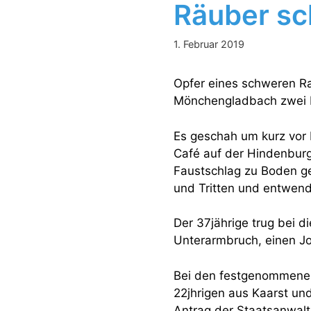
Räuber sc
1. Februar 2019
Opfer eines schweren Ra
Mönchengladbach zwei M
Es geschah um kurz vor 
Café auf der Hindenburg
Faustschlag zu Boden ge
und Tritten und entwende
Der 37jährige trug bei d
Unterarmbruch, einen J
Bei den festgenommenen
22jhrigen aus Kaarst un
Antrag der Staatsanwalt