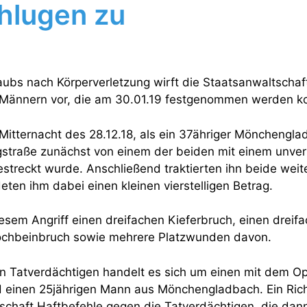
hlugen zu
ubs nach Körperverletzung wirft die Staatsanwaltschaf
ännern vor, die am 30.01.19 festgenommen werden k
Mitternacht des 28.12.18, als ein 37ähriger Mönchengla
straße zunächst von einem der beiden mit einem unver
streckt wurde. Anschließend traktierten ihn beide weit
ten ihm dabei einen kleinen vierstelligen Betrag.
iesem Angriff einen dreifachen Kieferbruch, einen dreif
ochbeinbruch sowie mehrere Platzwunden davon.
 Tatverdächtigen handelt es sich um einen mit dem O
d einen 25jährigen Mann aus Mönchengladbach. Ein Rich
schaft Haftbefehle gegen die Tatverdächtigen, die dan