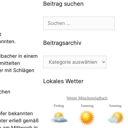
Beitrag suchen
Suchen
nach:
t
onnten.
Beitragsarchiv
dbacher in einem
Beitragsarchiv
mittelten
er mit Schlägen
Lokales Wetter
achen
Wetter Mönchengladbach
pfer bekannten
ter erließ gemäß
n am Mittwoch in