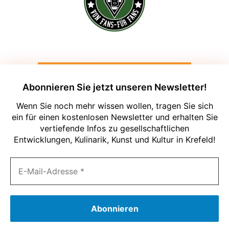
Abonnieren Sie jetzt unseren Newsletter!
Wenn Sie noch mehr wissen wollen, tragen Sie sich
ein für einen kostenlosen Newsletter und erhalten Sie
vertiefende Infos zu gesellschaftlichen
Entwicklungen, Kulinarik, Kunst und Kultur in Krefeld!
Um unsere Webseite für Sie optimal zu
gestalten und fortlaufend verbessern zu
können, verwenden wir Cookies. Durch
die weitere Nutzung der Webseite
stimmen Sie der Verwendung von
Cookies zu. Weitere Informationen zu
Cookies erhalten Sie in unserer
Datenschutzerklärung