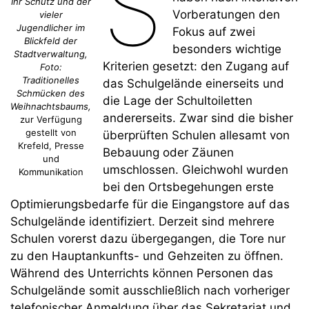
S
Ihr Schutz und der
Vorberatungen den
vieler
Jugendlicher im
Fokus auf zwei
Blickfeld der
besonders wichtige
Stadtverwaltung,
Kriterien gesetzt: den Zugang auf
Foto:
Traditionelles
das Schulgelände einerseits und
Schmücken des
die Lage der Schultoiletten
Weihnachtsbaums,
andererseits. Zwar sind die bisher
zur Verfügung
gestellt von
überprüften Schulen allesamt von
Krefeld, Presse
Bebauung oder Zäunen
und
umschlossen. Gleichwohl wurden
Kommunikation
bei den Ortsbegehungen erste
Optimierungsbedarfe für die Eingangstore auf das
Schulgelände identifiziert. Derzeit sind mehrere
Schulen vorerst dazu übergegangen, die Tore nur
zu den Hauptankunfts- und Gehzeiten zu öffnen.
Während des Unterrichts können Personen das
Schulgelände somit ausschließlich nach vorheriger
telefonischer Anmeldung über das Sekretariat und