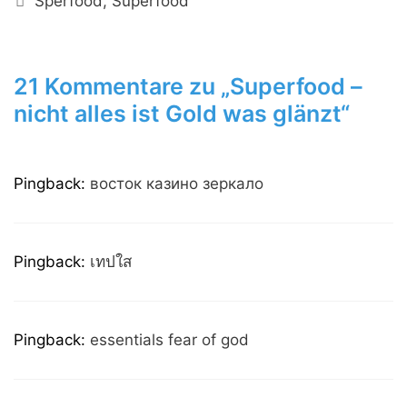
Sperfood
,
Superfood
21 Kommentare zu „Superfood –
nicht alles ist Gold was glänzt“
Pingback:
восток казино зеркало
Pingback:
เทปใส
Pingback:
essentials fear of god