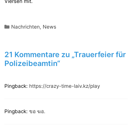
Viersen mit.
Kategorien
Nachrichten
,
News
21 Kommentare zu „Trauerfeier für
Polizeibeamtin“
Pingback:
https://crazy-time-laiv.kz/play
Pingback:
ขอ ฆอ.