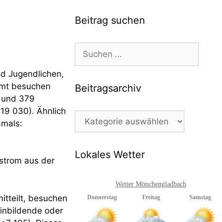
Beitrag suchen
Suchen
nach:
nd Jugendlichen,
amt besuchen
Beitragsarchiv
n und 379
+19 030). Ähnlich
Beitragsarchiv
amals:
Lokales Wetter
ustrom aus der
Wetter Mönchengladbach
itteilt, besuchen
einbildende oder