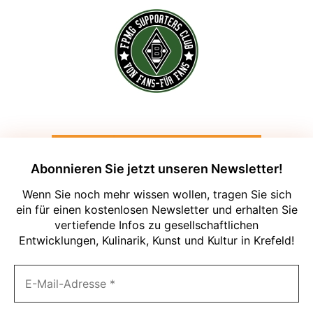
Abonnieren Sie jetzt unseren Newsletter!
Wenn Sie noch mehr wissen wollen, tragen Sie sich
ein für einen kostenlosen Newsletter und erhalten Sie
vertiefende Infos zu gesellschaftlichen
Entwicklungen, Kulinarik, Kunst und Kultur in Krefeld!
Um unsere Webseite für Sie optimal zu
gestalten und fortlaufend verbessern zu
können, verwenden wir Cookies. Durch
die weitere Nutzung der Webseite
stimmen Sie der Verwendung von