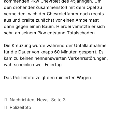
kommenden Pkw Chevrolet des 45jährigen. Um
den drohendenZusammenstoß mit dem Opel zu
vermeiden, wich der Chevroletfahrer nach rechts
aus und prallte zunächst vor einen Ampelmast
dann gegen einen Baum. Hierbei verletzte er sich
sehr, an seinem Pkw entstand Totalschaden.
Die Kreuzung wurde während der Unfallaufnahme
für die Dauer von knapp 60 Minuten gesperrt. Es
kam zu keinen nennenswerten Verkehrsstörungen,
wahrscheinlich weil Feiertag.
Das Polizeifoto zeigt den ruinierten Wagen.
Kategorien
Nachrichten
,
News
,
Seite 3
Schlagwörter
Polizeifoto