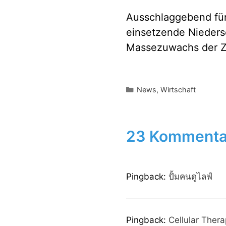
Ausschlaggebend für
einsetzende Nieders
Massezuwachs der Z
Kategorien
News
,
Wirtschaft
23 Kommentare
Pingback:
ปั้มคนดูไลฟ์
Pingback:
Cellular Ther