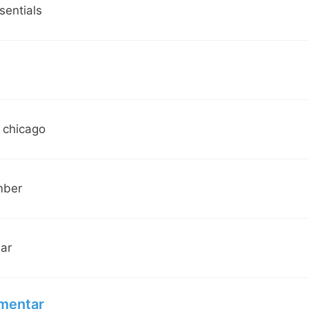
sentials
g chicago
mber
bar
mentar