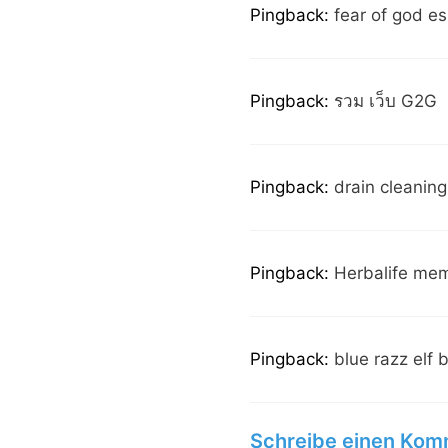
Pingback:
fear of god es
Pingback:
รวม เว็บ G2G
Pingback:
drain cleanin
Pingback:
Herbalife me
Pingback:
blue razz elf 
Schreibe einen Kom