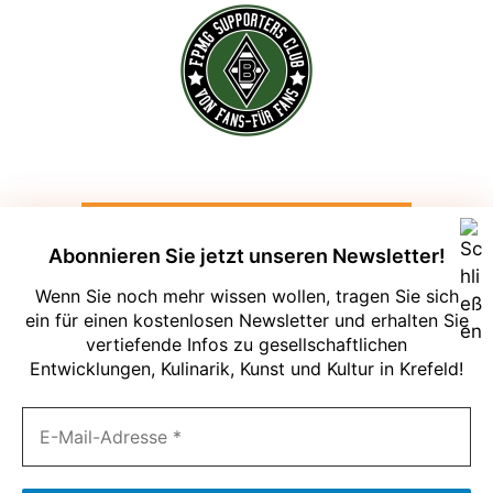
Abonnieren Sie jetzt unseren Newsletter!
Wenn Sie noch mehr wissen wollen, tragen Sie sich
ein für einen kostenlosen Newsletter und erhalten Sie
vertiefende Infos zu gesellschaftlichen
Entwicklungen, Kulinarik, Kunst und Kultur in Krefeld!
Um unsere Webseite für Sie optimal zu
gestalten und fortlaufend verbessern zu
können, verwenden wir Cookies. Durch
die weitere Nutzung der Webseite
stimmen Sie der Verwendung von