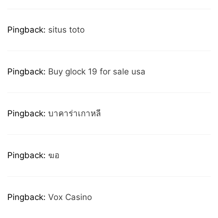
Pingback:
situs toto
Pingback:
Buy glock 19 for sale usa
Pingback:
บาคาร่าเกาหลี
Pingback:
ฆอ
Pingback:
Vox Casino