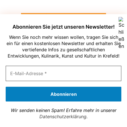
Abonnieren Sie jetzt unseren Newsletter!
Wenn Sie noch mehr wissen wollen, tragen Sie sich
ein für einen kostenlosen Newsletter und erhalten Sie
vertiefende Infos zu gesellschaftlichen
Entwicklungen, Kulinarik, Kunst und Kultur in Krefeld!
Um unsere Webseite für Sie optimal zu
gestalten und fortlaufend verbessern zu
können, verwenden wir Cookies. Durch
die weitere Nutzung der Webseite
stimmen Sie der Verwendung von
Cookies zu. Weitere Informationen zu
Cookies erhalten Sie in unserer
Datenschutzerklärung
Wir senden keinen Spam! Erfahre mehr in unserer
Akzeptieren
Datenschutzerklärung
Über uns
Mediadaten
Datenschutz
Impressum
Datenschutzerklärung
.
© 2026 Krefelder Tageblatt