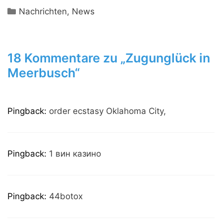
Kategorien
Nachrichten
,
News
18 Kommentare zu „Zugunglück in
Meerbusch“
Pingback:
order ecstasy Oklahoma City,
Pingback:
1 вин казино
Pingback:
44botox