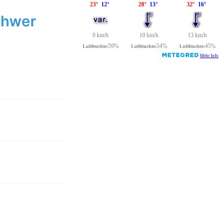
chwer