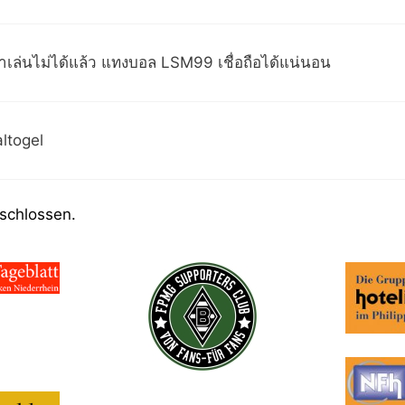
าเล่นไม่ได้แล้ว แทงบอล LSM99 เชื่อถือได้แน่นอน
ltogel
schlossen.