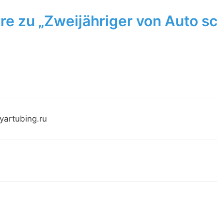
e zu „Zweijähriger von Auto s
artubing.ru