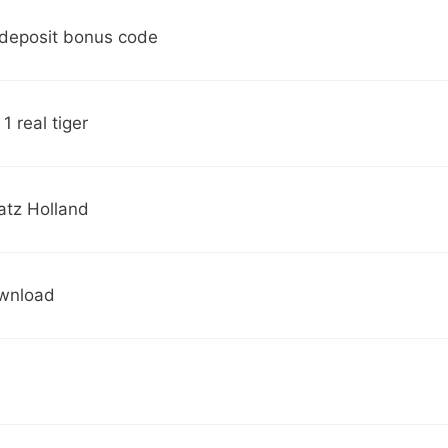
deposit bonus code
1 real tiger
atz Holland
ownload