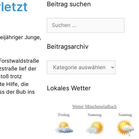
letzt
Beitrag suchen
Suchen
nach:
ijähriger Junge,
Beitragsarchiv
 Forstwaldstraße
Beitragsarchiv
straße lief der
toß trotz
e Hilfe, die
Lokales Wetter
ass der Bub ins
Wetter Mönchengladbach