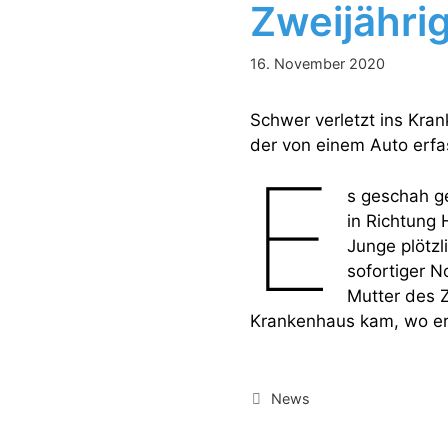
Zweijähri
16. November 2020
Schwer verletzt ins Kra
der von einem Auto erf
E
s geschah ge
in Richtung 
Junge plötz
sofortiger N
Mutter des Z
Krankenhaus kam, wo er 
Kategorien
News