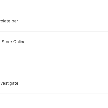
colate bar
 Store Online
nvestigate
d