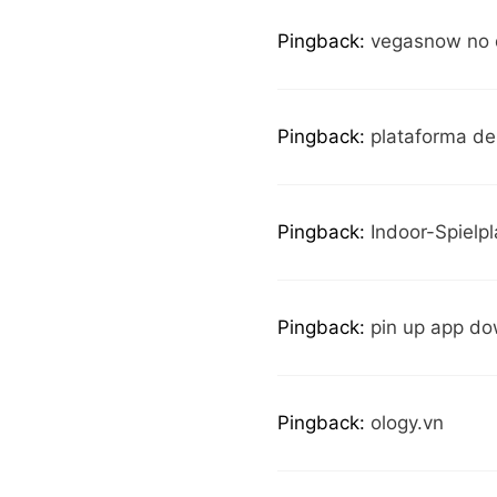
Pingback:
vegasnow no 
Pingback:
plataforma de 
Pingback:
Indoor-Spielpl
Pingback:
pin up app d
Pingback:
ology.vn