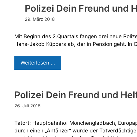
Polizei Dein Freund und He
hier
der
29. März 2018
Beweis:
Polizei,
Mit Beginn des 2.Quartals fangen drei neue Polize
Freund
Hans-Jakob Küppers ab, der in Pension geht. In
&
Helfer
Polizei
Weiterlesen …
Dein
Freund
und
Polizei Dein Freund und Hel
Helfer
–
26. Juli 2015
vier
Neue
Tatort: Hauptbahnhof Mönchengladbach, Europapl
stellen
durch einen „Antänzer“ wurde der Tatverdächti
sich