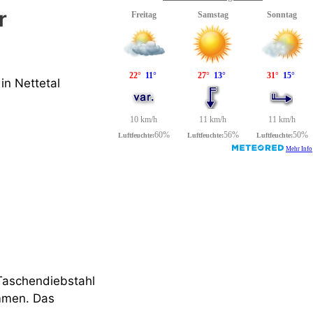
r
in Nettetal
Taschendiebstahl
mmen. Das