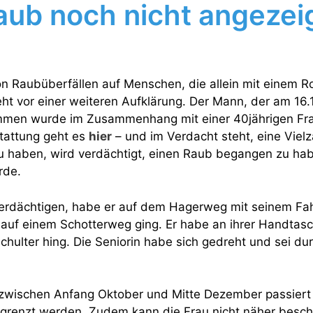
aub noch nicht angezei
on Raubüberfällen auf Menschen, die allein mit einem R
eht vor einer weiteren Aufklärung. Der Mann, der am 16.
men wurde im Zusammenhang mit einer 40jährigen Fra
stattung geht es
hier
– und im Verdacht steht, eine Viel
u haben, wird verdächtigt, einen Raub begangen zu ha
rde.
rdächtigen, habe er auf dem Hagerweg mit seinem Fah
e auf einem Schotterweg ging. Er habe an ihrer Handtasc
chulter hing. Die Seniorin habe sich gedreht und sei du
m zwischen Anfang Oktober und Mitte Dezember passiert 
egrenzt werden. Zudem kann die Frau nicht näher besc