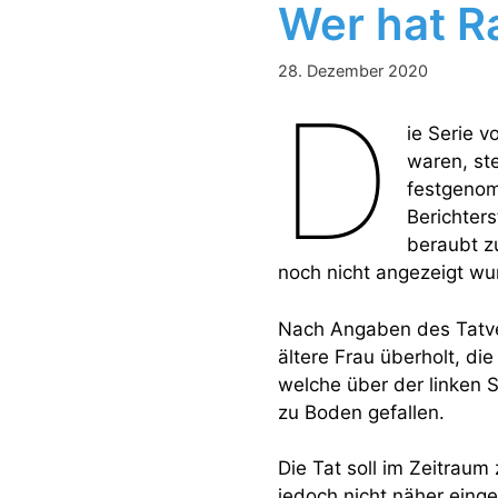
Wer hat R
28. Dezember 2020
D
ie Serie v
waren, st
festgenom
Berichter
beraubt z
noch nicht angezeigt wu
Nach Angaben des Tatve
ältere Frau überholt, di
welche über der linken S
zu Boden gefallen.
Die Tat soll im Zeitrau
jedoch nicht näher eing