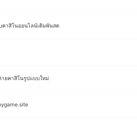
็บคาสิโนออนไลน์เดิมพันสด
่ายคาสิโนรูปแบบใหม่
roygame.site