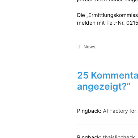
Die „Ermittlungskommissi
melden mit Tel.-Nr. 021
Kategorien
News
25 Kommentar
angezeigt?“
Pingback:
AI Factory for
Pingback:
thaislipcheck