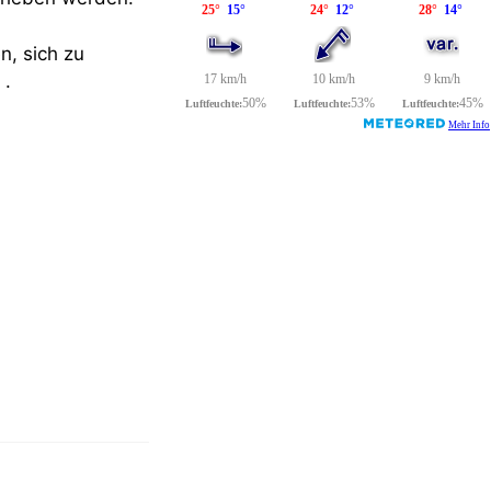
n, sich zu
.