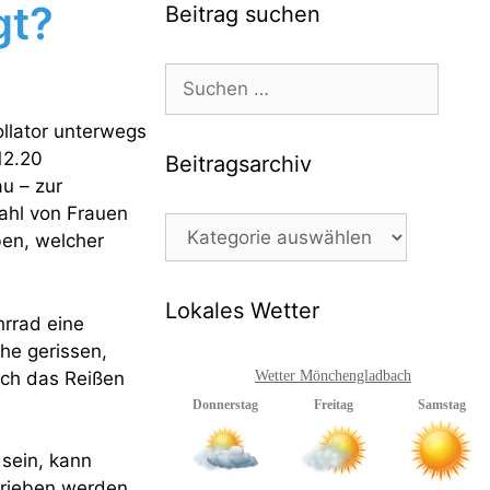
gt?
Beitrag suchen
Suchen
nach:
ollator unterwegs
12.20
Beitragsarchiv
u – zur
zahl von Frauen
Beitragsarchiv
ben, welcher
Lokales Wetter
rrad eine
he gerissen,
rch das Reißen
Wetter Mönchengladbach
sein, kann
hrieben werden.