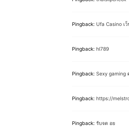
Pingback:
Ufa Casino เว
Pingback:
hl789
Pingback:
Sexy gaming ค
Pingback:
https://melst
Pingback:
รับจด อย