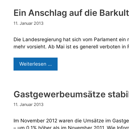
Ein Anschlag auf die Barkul
11. Januar 2013
Die Landesregierung hat sich vom Parlament ein
mehr vorsieht. Ab Mai ist es generell verboten i
Ein
Weiterlesen …
Anschlag
auf
die
Gastgewerbeumsätze stabi
Barkultur
11. Januar 2013
Im November 2012 waren die Umsätze im Gastgewe
– um 0,1% höher als im November 2011. Wie Infor