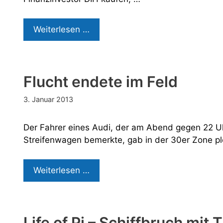
SinnLeffers
Weiterlesen …
kommt
zu
Wöhrl
Flucht endete im Feld
3. Januar 2013
Der Fahrer eines Audi, der am Abend gegen 22 U
Streifenwagen bemerkte, gab in der 30er Zone pl
Flucht
Weiterlesen …
endete
im
Feld
Life of Pi – Schiffbruch mit 