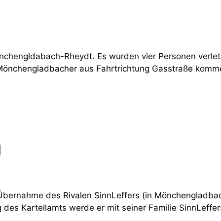
önchengldabach-Rheydt. Es wurden vier Personen verlet
r Mönchengladbacher aus Fahrtrichtung Gasstraße komm
l
Übernahme des Rivalen SinnLeffers (in Mönchengladbac
 des Kartellamts werde er mit seiner Familie SinnLeffe