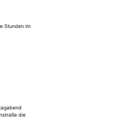
he Stunden im
stagabend
nstraße die