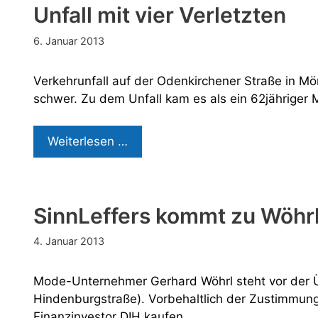
Unfall mit vier Verletzten
6. Januar 2013
Verkehrunfall auf der Odenkirchener Straße in M
schwer. Zu dem Unfall kam es als ein 62jährige
Unfall
Weiterlesen …
mit
vier
Verletzten
SinnLeffers kommt zu Wöhr
4. Januar 2013
Mode-Unternehmer Gerhard Wöhrl steht vor der 
Hindenburgstraße). Vorbehaltlich der Zustimmung
Finanzinvestor DIH kaufen, …