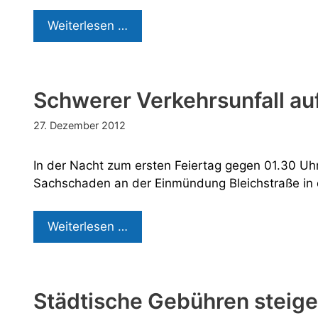
Schwere
Weiterlesen …
Verletzungen
Schwerer Verkehrsunfall au
27. Dezember 2012
In der Nacht zum ersten Feiertag gegen 01.30 Uhr
Sachschaden an der Einmündung Bleichstraße in 
Schwerer
Weiterlesen …
Verkehrsunfall
auf
der
Städtische Gebühren steig
Lüpertzender
Straße