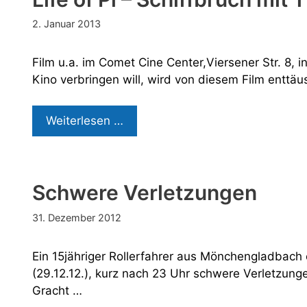
2. Januar 2013
Film u.a. im Comet Cine Center,Viersener Str. 8
Kino verbringen will, wird von diesem Film enttä
Life
Weiterlesen …
of
Pi
–
Schwere Verletzungen
Schiffbruch
mit
31. Dezember 2012
Tiger
Ein 15jähriger Rollerfahrer aus Mönchengladbach
(29.12.12.), kurz nach 23 Uhr schwere Verletzung
Gracht …