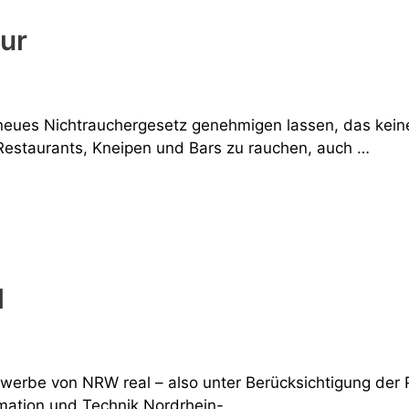
tur
 neues Nichtrauchergesetz genehmigen lassen, das ke
n Restaurants, Kneipen und Bars zu rauchen, auch …
l
rbe von NRW real – also unter Berücksichtigung der 
mation und Technik Nordrhein- …